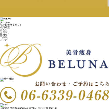
メニュー
美容骨盤ダイエット
小顔矯正
太もも
お腹周り
顔周り
二の腕
ブログ
大阪府吹田市垂水町1-54-1 協同レジデンス江坂102号