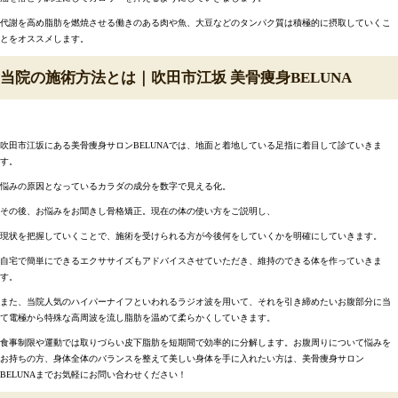
代謝を高め脂肪を燃焼させる働きのある肉や魚、大豆などのタンパク質は積極的に摂取していくこ
とをオススメします。
当院の施術方法とは｜吹田市江坂 美骨痩身BELUNA
吹田市江坂にある美骨痩身サロンBELUNAでは、地面と着地している足指に着目して診ていきま
す。
悩みの原因となっているカラダの成分を数字で見える化。
その後、お悩みをお聞きし骨格矯正。現在の体の使い方をご説明し、
現状を把握していくことで、施術を受けられる方が今後何をしていくかを明確にしていきます。
自宅で簡単にできるエクササイズもアドバイスさせていただき、維持のできる体を作っていきま
す。
また、当院人気のハイパーナイフといわれるラジオ波を用いて、それを引き締めたいお腹部分に当
て電極から特殊な高周波を流し脂肪を温めて柔らかくしていきます。
食事制限や運動では取りづらい皮下脂肪を短期間で効率的に分解します。お腹周りについて悩みを
お持ちの方、身体全体のバランスを整えて美しい身体を手に入れたい方は、美骨痩身サロン
BELUNAまでお気軽にお問い合わせください！