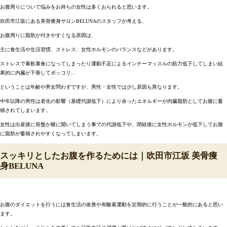
お腹周りについて悩みをお持ちの女性は多くおられると思います。
吹田市江坂にある美骨痩身サロンBELUNAのスタッフが考える、
お腹周りに脂肪が付きやすくなる原因は、
主に食生活や生活習慣、ストレス、女性ホルモンのバランスなどがあります。
ストレスで暴飲暴食になってしまったり運動不足によるインナーマッスルの筋力低下してしまい結
果的に内臓が下垂してポッコリ…
ということは年齢や男女問わずですが、男性・女性では少し原因も異なります。
中年以降の男性は老化の影響（基礎代謝低下）により余ったエネルギーが内臓脂肪としてお腹に蓄
積されてしまいます。
女性は出産後に骨盤が横に開いてしまう事での代謝低下や、閉経後に女性ホルモンが低下してお腹
に脂肪が蓄積されやすくなってしまいます。
スッキリとしたお腹を作るためには｜吹田市江坂 美骨痩
身BELUNA
お腹のダイエットを行うには食生活の改善や有酸素運動を定期的に行うことが一般的にあると思い
ます。