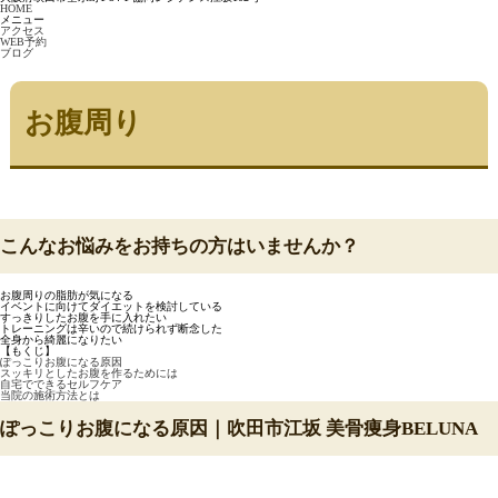
HOME
メニュー
アクセス
WEB予約
ブログ
お腹周り
こんなお悩みをお持ちの方はいませんか？
お腹周りの脂肪が気になる
イベントに向けてダイエットを検討している
すっきりしたお腹を手に入れたい
トレーニングは辛いので続けられず断念した
全身から綺麗になりたい
【もくじ】
ぽっこりお腹になる原因
スッキリとしたお腹を作るためには
自宅でできるセルフケア
当院の施術方法とは
ぽっこりお腹になる原因｜吹田市江坂 美骨痩身BELUNA