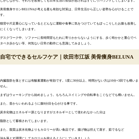
しかしながら、それらを改善しても日常生活の習慣が悪ければすぐにリバウンドしてしまいます。
美骨痩身サロンBELUNAが考える最も有効な対策は、日常生活から正しい姿勢を心がけることで
す。
猫背や片足重心になっているとどんなに運動や食事に気をつけていてもぽっこりしたお腹も改善し
にくくなってしまいます。
デスクワーク中、ソファーに長時間背もたれに寄りかからないようにする、歩く時かかと重心でペ
タペタ歩かない等、何気ない日常の動作にも意識してみましょう。
自宅でできるセルフケア｜吹田市江坂 美骨痩身BELUNA
内臓脂肪を落とすには有酸素運動が有効です。1度に30分以上、時間がない方は10分×3回でも構いま
せん。
まずはウォーキングから始めましょう。もちろんスイミングや自転車をこぐなどでも構いません。
また、昔からいわれるように腹8分目を心がける事です。
炭水化物はエネルギー源となりますがエネルギーとして使われなかった分は
脂肪として蓄積されてしまいます。
また、脂質は炭水化物よりもカロリーが高い食品です。揚げ物は控えて蒸す、茹でるなど
油を落とす調理にしてカロリーを抑えるようにしていきましょう。