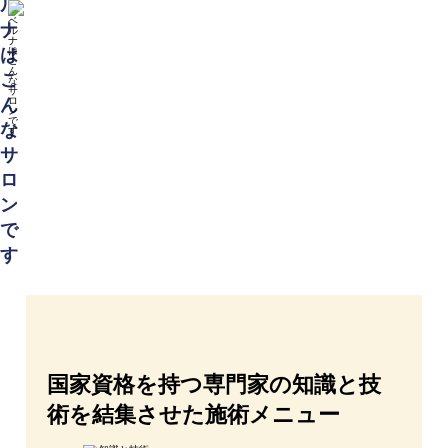
ル
ナ
は
こ
ん
な
サ
ロ
ン
で
す
国家資格を持つ専門家の知識と技
術を結集させた施術メニュー