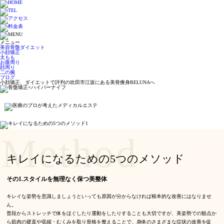
メニュー
美容骨盤ダイエット
小顔矯正
太もも
お腹周り
顔周り
二の腕
ブログ
小顔矯正、ダイエットで評判の吹田市江坂にある美骨痩身BELUNAへ
Method
キレイになるための5つのメソッド
その1.スタイルを無理なく保つ美整体
キレイな姿勢を意識しましょうといっても原因が分からなければ根本的な改善にはなりませ
ん。
普段からストレッチで体をほぐしたり運動をしたりすることも大切ですが、美姿勢での観点か
ら筋肉の硬直や収縮・むくみを取り骨格を整えることで、身体のさまざまな症状の改善を促