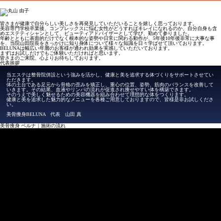
皆さまが健康で自分らしい美しさを再発見していただいることを嬉しく思っております。
美容専門学校卒業後、コンプレックスに悩む女性がどうすればキレイになれるのか、自分自身も含
めエステティシャンとして、ビューティアドバイザーとして学び、勤めて参りました。
年齢とともに表面的だけでなく根本的な姿勢や日常に関わる動作が、5年後10年後非常に大事な事
を、当院山田院長をきっかけに知り身体について様々な知識を日々学ばせて頂いております。
BELUNAは幅広い年層のお客様が通われ効果を実感していただいております。
まずはお試しだけでもご体験いただければと思います。
皆さまのご来院、心よりお待ちしております。
代表挨拶
当エステは整骨院併設という強みを活かし、健康と美を追求する体づくりをサポートさせてい
ただきます。
体の土台である足元から骨格の歪みを矯正し、重心の位置、姿勢、筋肉のバランスを改善して
いきます。その結果、血液やリンパの流れが促進され痩せやすい体を構築できます。
そのうえで美しく魅せるための美容機器を組み合わせて理想的な体をつくります。
健康と美を追求した魅力的なメニューを各種ご用意しておりますので、皆様是非お試しくださ
い。
美骨痩身BELUNA 代表 山田 真
美骨痩身 ベルナ｜施術の流れ