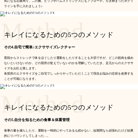
気になるお腹周り、二の腕、ヒップやハムストリングスにもアプローチ。引き締まったボディ
ラインを手に入れましょう♪
Method
キレイになるための5つのメソッド
その4.自宅で簡単♪エクササイズレクチャー
普段からストレッチで体をほぐしたり運動をしたりすることも大切ですが、どこの筋肉を緩め
ないといけないのか、どの箇所が使えていないのかを理解していただき、足元からのエクササ
イズをお伝え致します。
各箇所のエクササイズをご自宅でしっかりやっていただくことで現在お悩みの症状を改善する
ことが可能になります。
Method
キレイになるための5つのメソッド
その5.自分を知るための食事＆体重管理
食事の量を減らしたり、運動を一時的にやってみるも続かない…短期間なら頑張れたけど結果
的にリバウンドしてしまった…。