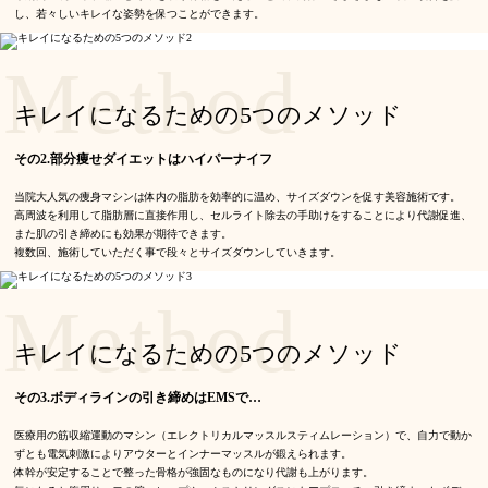
し、若々しいキレイな姿勢を保つことができます。
Method
キレイになるための5つのメソッド
その2.部分痩せダイエットはハイパーナイフ
当院大人気の痩身マシンは体内の脂肪を効率的に温め、サイズダウンを促す美容施術です。
高周波を利用して脂肪層に直接作用し、セルライト除去の手助けをすることにより代謝促進、
また肌の引き締めにも効果が期待できます。
複数回、施術していただく事で段々とサイズダウンしていきます。
Method
キレイになるための5つのメソッド
その3.ボディラインの引き締めはEMSで…
医療用の筋収縮運動のマシン（エレクトリカルマッスルスティムレーション）で、自力で動か
ずとも電気刺激によりアウターとインナーマッスルが鍛えられます。
体幹が安定することで整った骨格が強固なものになり代謝も上がります。