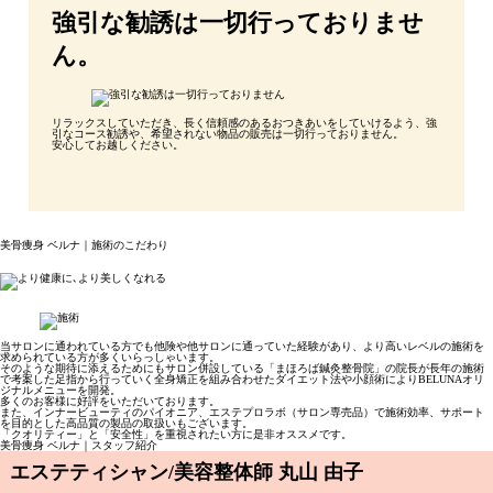
強引な勧誘は一切行っておりませ
ん。
リラックスしていただき、長く信頼感のあるおつきあいをしていけるよう、強
引なコース勧誘や、希望されない物品の販売は一切行っておりません。
安心してお越しください。
美骨痩身 ベルナ｜施術のこだわり
当サロンに通われている方でも他険や他サロンに通っていた経験があり、より高いレベルの施術を
求められている方が多くいらっしゃいます。
そのような期待に添えるためにもサロン併設している「まほろば鍼灸整骨院」の院長が長年の施術
で考案した足指から行っていく全身矯正を組み合わせたダイエット法や小顔術によりBELUNAオリ
ジナルメニューを開発。
多くのお客様に好評をいただいております。
また、インナービューティのパイオニア、エステプロラボ（サロン専売品）で施術効率、サポート
を目的とした高品質の製品の取扱いもございます。
「クオリティー」と「安全性」を重視されたい方に是非オススメです。
美骨痩身 ベルナ｜スタッフ紹介
エステティシャン/美容整体師 丸山 由子