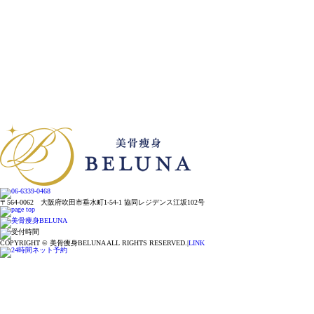
〒564-0062 大阪府吹田市垂水町1-54-1 協同レジデンス江坂102号
COPYRIGHT © 美骨痩身BELUNA ALL RIGHTS RESERVED.|
LINK