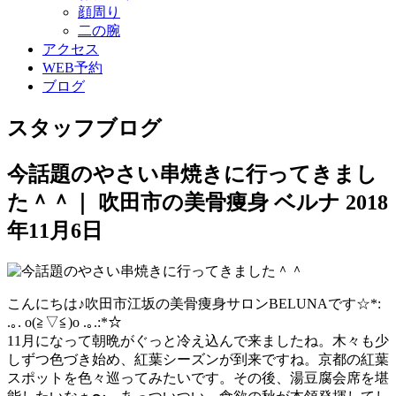
顔周り
二の腕
アクセス
WEB予約
ブログ
スタッフブログ
今話題のやさい串焼きに行ってきまし
た＾＾｜ 吹田市の美骨痩身 ベルナ
2018
年11月6日
こんにちは♪吹田市江坂の美骨痩身サロンBELUNAです☆*:
.｡. o(≧▽≦)o .｡.:*☆
11月になって朝晩がぐっと冷え込んで来ましたね。
木々も少
しずつ色づき始め、紅葉シーズンが到来ですね。
京都の紅葉
スポットを色々巡ってみたいです。その後、
湯豆腐会席を堪