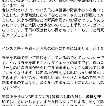
能したいなぁ〜。あっついつい、
食欲の秋が本領発揮してし
まいます！笑
食欲の秋といえば、
つい先日に今話題の野菜串巻きを食べて
きました。
大阪難波にある「なるとや」さんにお邪魔して来
ました。
東京や福岡などは野菜串巻きのお店がけっこうある
みたいですけど大阪では少
ないのでここも予約でいっぱいに
なってます。平日の夜はねらい目かもです＾＾ちょっと写真
をアップします☆
インスタ映えを狙ったお店の戦略に見事にはまりました！笑
野菜を豚肉で巻いて串焼きにしているのでとてもヘルシーで
す。
やはり野菜を取ることはダイエットの基本です。
低カロ
リーなのに満腹感が得られて食物繊維もたくさん取れてお通
じが良くなります。
腸内環境が整えばお肌にも良い影響が出
てきます。実りの秋、
美味しい物がたくさんあるので無理に
制限するのではなく、
賢く食べてダイエットに励みたいもの
です(*´꒳`*)
美骨痩身サロンBELUNAでは皆様のお悩み対し、
多様な技
術
で
お応えいたします。
また女性スタッフによる丁寧な問診