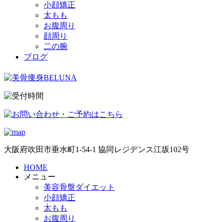
小顔矯正
太もも
お腹周り
顔周り
二の腕
ブログ
大阪府吹田市垂水町1-54-1 協同レジデンス江坂102号
HOME
メニュー
美容骨盤ダイエット
小顔矯正
太もも
お腹周り