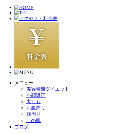
メニュー
美容骨盤ダイエット
小顔矯正
太もも
お腹周り
顔周り
二の腕
ブログ