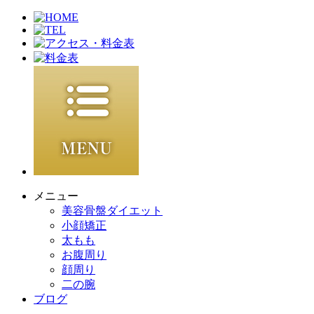
メニュー
美容骨盤ダイエット
小顔矯正
太もも
お腹周り
顔周り
二の腕
ブログ