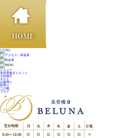
メニュー
美容骨盤ダイエット
小顔矯正
太もも
お腹周り
顔周り
二の腕
ブログ